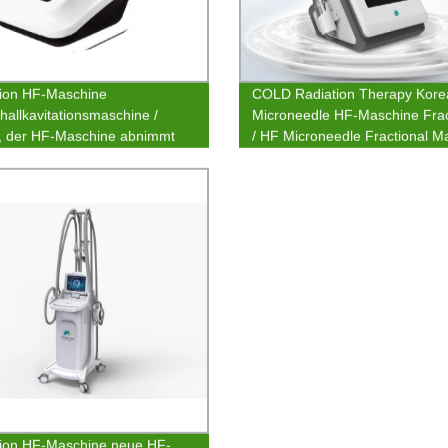
tion HF-Maschine
COLD Radiation Therapy Kore
challkavitationsmaschine /
Microneedle HF-Maschine Frac
, der HF-Maschine abnimmt
/ HF Microneedle Fractional M
tion HF-Maschine neue HF-