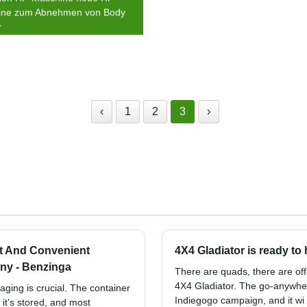
ine zum Abnehmen von Body
r
‹
1
2
3
›
t And Convenient
4X4 Gladiator is ready to 
ny - Benzinga
There are quads, there are of
4X4 Gladiator. The go-anywhere 
ging is crucial. The container
Indiegogo campaign, and it wi
 it’s stored, and most