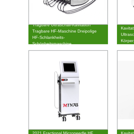
Tragbare Ultraschall-Kavitation
Kavita
Tragbare HF-Maschine Dreipolige
Ultras
HF-Schlankheits-
Körper
Schönheitsmaschine
2021 Fractional Microneedle HF
Kavita