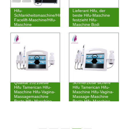
Hifu-
Lieferant Hifu, der
Schlankheitsmaschine/Hifu-
beste Hifu-Maschine
Facelift-Maschine/Hifu-
festzieht Hifu-
Maschine
Maschine Bodi
Qualität 2021beste
Schmerzlose sichere
Hifu Tamerican Hifu-
Hifu Tamerican Hifu-
Maschine Hifu-Vagina-
Maschine Hifu-Vagina-
Massagemaschine
Massage-Maschine
Beste Hifu-Maschine
Beste Hifu-Maschine