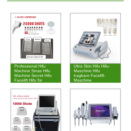
Sincoheren
Professional Hifu
Ultra Skin Hifu Hifu-
Machine Smas Hifu
Maschine Hifu
Machine Secret Hifu
tragbare Facelift-
Facelift Hifu für
Maschine
Brusttonus