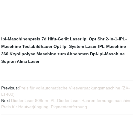
Ipl-Maschinenpreis
7d Hifu-Gerät
Laser Ipl Opt Shr
2-in-1-IPL-
Maschine
Teslabildhauer
Opt-Ipl-System
Laser-IPL-Maschine
360 Kryolipolyse
Maschine zum Abnehmen
Dpl-Ipl-Maschine
Sopran Alma Laser
Previous:
Preis für vollautomatische Vliesverpackungsmaschine (ZX-
LT400)
Next:
Diodenlaser 808nm IPL-Diodenlaser-Haarentfernungsmaschine
Preis für Hautverjüngung, Pigmententfernung