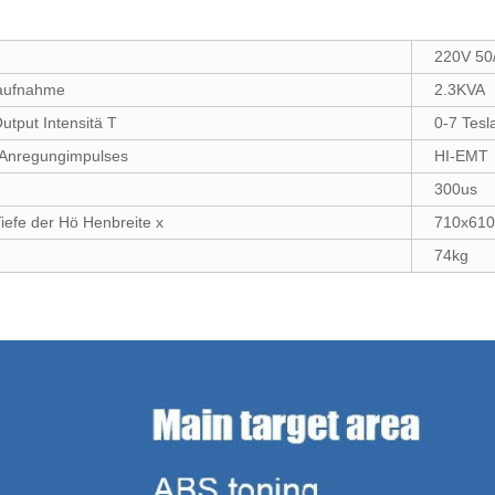
220V 50
saufnahme
2.3KVA
utput Intensitä T
0-7 Tesl
Anregungimpulses
HI-EMT
300us
iefe der Hö Henbreite x
710x610
74kg