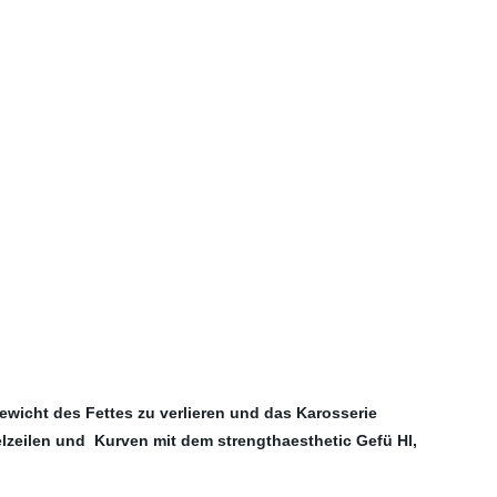
wicht des Fettes zu verlieren und das Karosserie
elzeilen und
Kurven mit dem strengthaesthetic Gefü Hl,