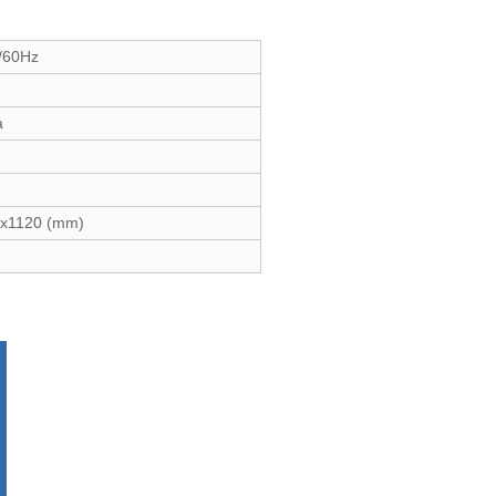
/60Hz
a
x1120 (mm)