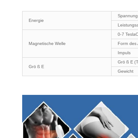
Spannung
Energie
Leistung
0-7 TeslaO
Magnetische Welle
Form des 
Impuls
Grö ß E (T
Grö ß E
Gewicht