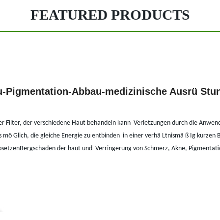
FEATURED PRODUCTS
u-Pigmentation-Abbau-medizinische Ausrü Stu
r Filter, der verschiedene Haut behandeln kann
Verletzungen durch die Anwend
es mö Glich, die gleiche Energie zu entbinden
in einer verhä Ltnismä ß Ig kurzen 
bsetzenBergschaden der haut und
Verringerung von Schmerz, Akne, Pigmenta