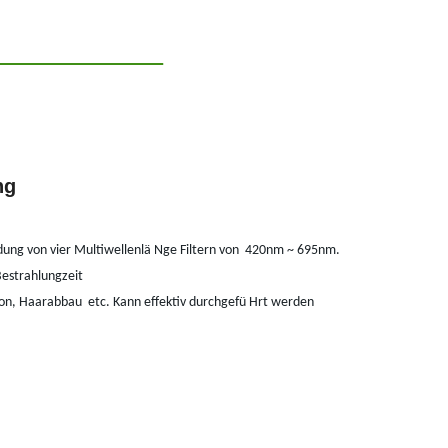
ng
ung von vier Multiwellenlä Nge Filtern von
420nm ~ 695nm.
Bestrahlungzeit
tion, Haarabbau
etc. Kann effektiv durchgefü Hrt werden