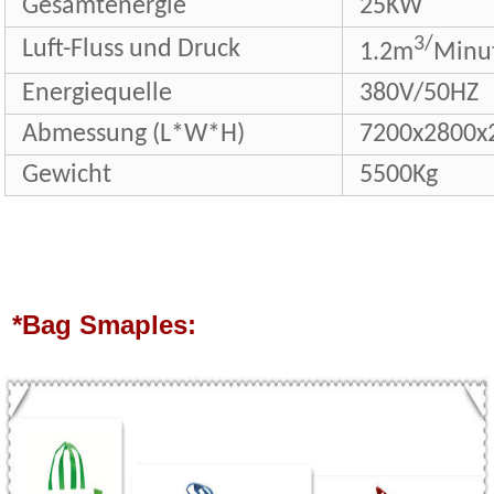
Gesamtenergie
25KW
3/
Luft-Fluss und Druck
1.2m
Minu
Energiequelle
380V/50HZ
Abmessung (L*W*H)
7200x2800
Gewicht
5500Kg
*Bag Smaples: