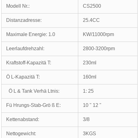
Modell Nr.:
CS2500
Distanzadresse:
25.4CC
Maximale Energie: 1.0
KW/11000rpm
Leerlaufdrehzahl:
2800-3200rpm
Kraftstoff-Kapazitä T:
230ml
Ö L-Kapazitä T:
160ml
Ö L & Tank Verhä Ltnis:
1: 25
Fü Hrungs-Stab-Grö ß E:
10 " 12 "
Kettenabstand:
3/8
Nettogewicht:
3KGS