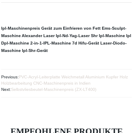
Ipl-Maschinenpreis
Gerät zum Einfrieren von Fett
Ems-Sculpt-
Maschine
Alexander Laser
Ipl-Nd-Yag-Laser
Shr Ipl-Maschine
Ipl
Dpl-Maschine
2-in-1-IPL-Maschine
7d Hifu-Gerät
Laser-Diodo-
Maschine
Ipl-Shr-Gerät
Previous:
PVC-Acryl-Leiterplatte Weichmetall Aluminium Kupfer Holz
Holzbearbeitung CNC-Maschinenpreis in Indien
Next:
Selbstvliesbeutel-Maschinenpreis (ZX-LT400)
EMPFOHLENE PRODUKTE