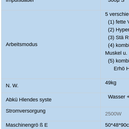
Impulsdauer
300μ S
5 verschi
(1) fette 
(2) Hyper
(3) Stä R
Arbeitsmodus
(4) kombi
Muskel u. 
(5) kombi
Erhö Hun
49kg
N. W.
Wasser + 
Abkü Hlendes syste
Stromversorgung
2500W
Maschinengrö ß E
50*48*90