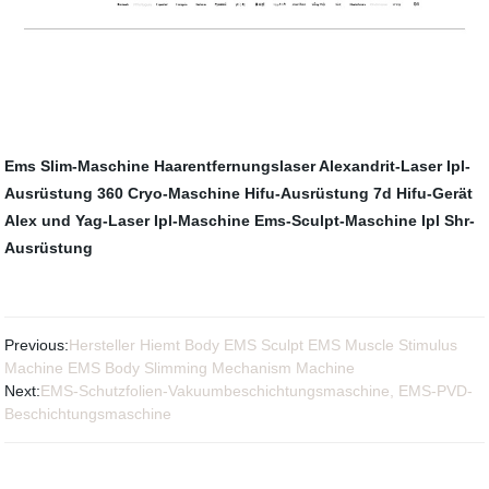
Ems Slim-Maschine
Haarentfernungslaser
Alexandrit-Laser
Ipl-
Ausrüstung
360 Cryo-Maschine
Hifu-Ausrüstung
7d Hifu-Gerät
Alex und Yag-Laser
Ipl-Maschine
Ems-Sculpt-Maschine
Ipl Shr-
Ausrüstung
Previous:
Hersteller Hiemt Body EMS Sculpt EMS Muscle Stimulus
Machine EMS Body Slimming Mechanism Machine
Next:
EMS-Schutzfolien-Vakuumbeschichtungsmaschine, EMS-PVD-
Beschichtungsmaschine