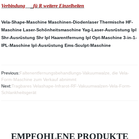
Verbindung
fü R weitere Einzelheiten
Vela-Shape-Maschine
Maschinen-Diodenlaser
Thermische HF-
Maschine
Laser-Schönheitsmaschine
Yag-Laser-Ausrüstung
Ipl
Shr-Ausrüstung
Shr Ipl Haarentfernung
Ipl Opt-Maschine
3-in-1-
IPL-Maschine
Ipl-Ausrüstung
Ems-Sculpt-Maschine
Previous:
Faltenentfernungsbehandlungs-Vakuumwalze, die Vela-
Form-Maschine zum Verkauf abnimmt
Next:
Tragbares Velashape-Infrarot-RF-Vakuumwalzen-Vela-Form-
Schlankheitsgerät
EMPFOHLENE PRODUKTE