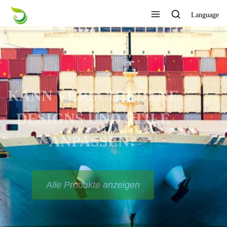
Language
KANN VERSCHIEDENE
DESIGNS UND STILE
ANPASSEN?
Alle Produkte anzeigen