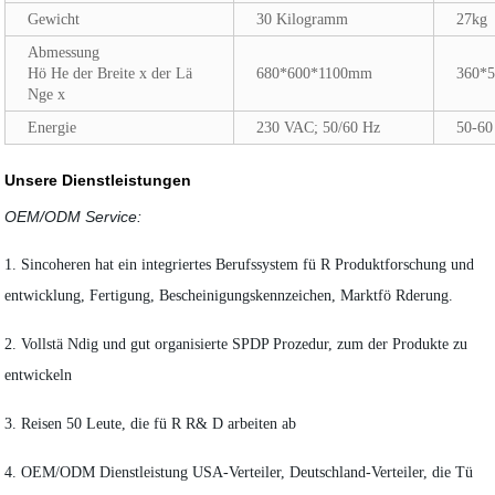
Gewicht
30 Kilogramm
27kg
Abmessung
Hö He der Breite x der Lä
680*600*1100mm
360*
Nge x
Energie
230 VAC; 50/60 Hz
50-60
Unsere Dienstleistungen
OEM/ODM Service:
1. Sincoheren hat ein integriertes Berufssystem fü R Produktforschung und
entwicklung, Fertigung, Bescheinigungskennzeichen, Marktfö Rderung.
2. Vollstä Ndig und gut organisierte SPDP Prozedur, zum der Produkte zu
entwickeln
3. Reisen 50 Leute, die fü R R& D arbeiten ab
4. OEM/ODM Dienstleistung USA-Verteiler, Deutschland-Verteiler, die Tü