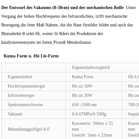
Der Entwurf des Vakuums (0-50cm) und der mechanischen Rolle
: Unter
Vorgang der hohen Hochfrequenz des Infrarotlichtes, trifft mechanische
Bewegung die fette Maß Nahme, die die Haut flexibler bildet und auch das
Blutzubehö R erhö Ht, weiter fö Rdert die Produktion des
katalysierenenzyms im fetten Prozeß Metabolismus
Kuma Form u. Hü Lle-Form
Eigenschaftsvergleich
Eigenschaften
Kuma Form
Hü Ll
Hochfrequenzenergie
Bis zu 50W
Bis z
Infrarotenergie
Bis zu 20W
Bis z
Spektrumreichweite
650 -2500 nm
700-
Vakuum
0-0.07MPa/0-50Hg
Impul
Karosserie: 50mm x 55
Karos
Behandlunggriffgrö ß E
mm
mm
Gesicht: 5mm x 22mm
Gesic