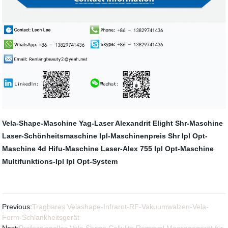
Vela-Shape-Maschine
Yag-Laser Alexandrit
Elight Shr-Maschine
Laser-Schönheitsmaschine
Ipl-Maschinenpreis
Shr Ipl Opt-
Maschine
4d Hifu-Maschine
Laser-Alex 755
Ipl Opt-Maschine
Multifunktions-Ipl
Ipl Opt-System
Previous:
Tragbares Velashape-Infrarot-RF-Vakuumwalzen-Vela-
Form-Schlankheitsgerät
Next:
Professionelles Vela Shape Cellulite Removal Massagegerät für