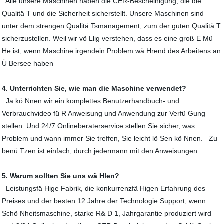
Alle unsere Maschinen haben die CER-Bescheinigung, die die
Qualitä T und die Sicherheit sicherstellt. Unsere Maschinen sind
unter dem strengen Qualitä Tsmanagement, zum der guten Qualitä T
sicherzustellen. Weil wir vö Llig verstehen, dass es eine groß E Mü
He ist, wenn Maschine irgendein Problem wä Hrend des Arbeitens an
Ü Bersee haben
4. Unterrichten Sie, wie man die Maschine verwendet?
Ja kö Nnen wir ein komplettes Benutzerhandbuch- und
Verbrauchvideo fü R Anweisung und Anwendung zur Verfü Gung
stellen. Und 24/7 Onlineberaterservice stellen Sie sicher, was
Problem und wann immer Sie treffen, Sie leicht lö Sen kö Nnen. Zu
benü Tzen ist einfach, durch jedermann mit den Anweisungen
5. Warum sollten Sie uns wä Hlen?
Leistungsfä Hige Fabrik, die konkurrenzfä Higen Erfahrung des
Preises und der besten 12 Jahre der Technologie Support, wenn
Schö Nheitsmaschine, starke R& D 1, Jahrgarantie produziert wird